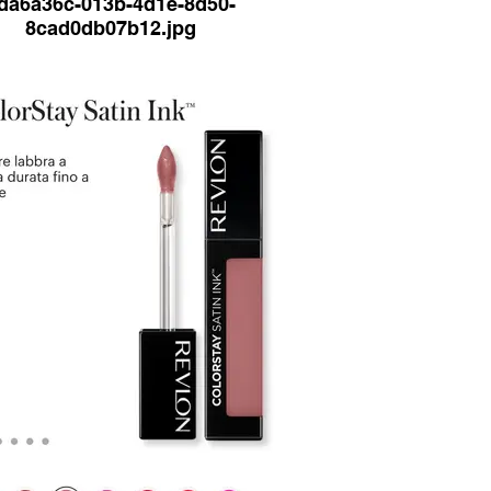
da6a36c-013b-4d1e-8d50-
8cad0db07b12.jpg