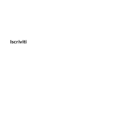
Iscriviti
Orari
L
unedi chiuso
Martedi / giovedì