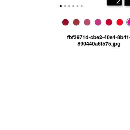
fbf3971d-cbe2-40e4-8b41
890440a6f575.jpg