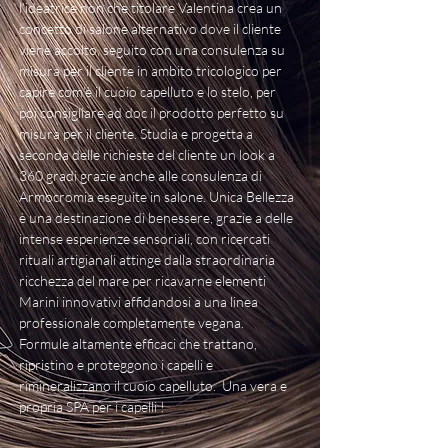
l’ideatrice non che titolare Valentina crea un
concetto di salone alternativo dove il cliente
viene accolto, seguito con una consulenza su
misura per il cliente in ambito tricologico per
capire com’è il cuoio capelluto e lo stelo, per
poi consigliare ad doc il prodotto perfetto su
misura per il cliente. Studia e progetta a
seconda delle richieste del cliente un look a
360 gradi grazie anche alle consulenza di
Armocromia eseguite in salone. Unica Bellezza
è una destinazione di benessere, grazie a delle
intense esperienze sensoriali, con ricercati
rituali artigianali attinge dalla straordinaria
ricchezza del mare per ricavarne elementi
Marini innovativi affidandosi a una linea
professionale completamente vegana.
Formule altamente efficaci che trattano,
ripristino e proteggono i capelli e
rimineralizzano il cuoio capelluto. Una vera e
propria SPA per i capelli !