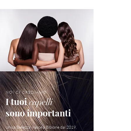
NOI CI CREDIAMO
I tuoi
capelli
sono importanti
Unica Bellezza nasce a Bibione dal 2019,