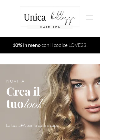
10% in meno
con il codice LOVE23!
NOVITÀ
Crea il
tuo
look
La tua SPA per la cute e capelli