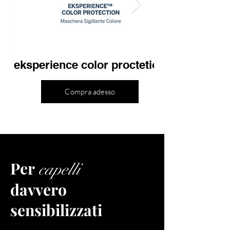
eksperience color proctetion
Compra adesso
Per
capelli
davvero
sensibilizzati